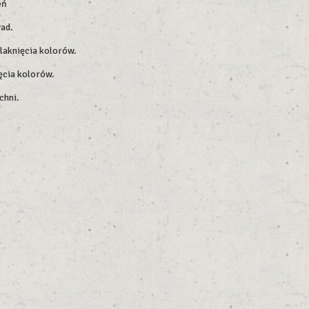
eń
wad.
blaknięcia kolorów.
ęcia kolorów.
chni.