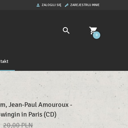
ZALOGUJ SIĘ
ZAREJESTRUJ MNIE
0
takt
m, Jean-Paul Amouroux -
wingin in Paris (CD)
N
20,00 PLN