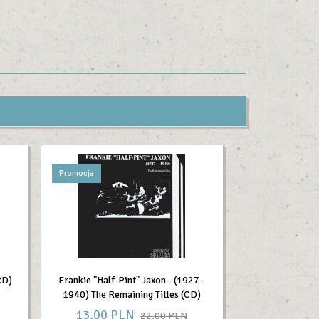
Promocja
CD)
Frankie "Half-Pint" Jaxon - (1927 -
1940) The Remaining Titles (CD)
13,
00
PLN
22,00 PLN