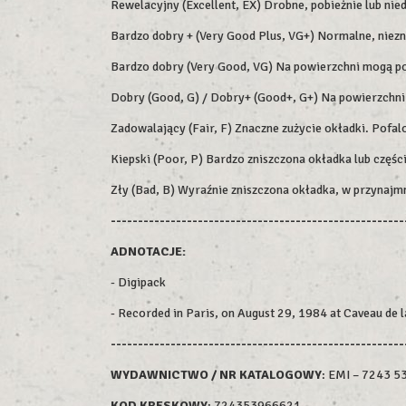
Rewelacyjny (Excellent, EX) Drobne, pobieżnie lub nie
Bardzo dobry + (Very Good Plus, VG+) Normalne, niezna
Bardzo dobry (Very Good, VG) Na powierzchni mogą poja
Dobry (Good, G) / Dobry+ (Good+, G+) Na powierzchni m
Zadowalający (Fair, F) Znaczne zużycie okładki. Pofalo
Kiepski (Poor, P) Bardzo zniszczona okładka lub części
Zły (Bad, B) Wyraźnie zniszczona okładka, w przynajm
------------------------------------------------------
ADNOTACJE:
- Digipack
- Recorded in Paris, on August 29, 1984 at Caveau de l
------------------------------------------------------
WYDAWNICTWO / NR KATALOGOWY
: EMI – 7243 5
KOD KRESKOWY
:
724353966621