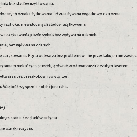
chnia bez śladów użytkowania.
widocznych oznak użytkowania. Płyta używana wyjątkowo ostrożnie.
szy rzut oka, niewidocznych śladów użytkowania
owe zarysowania powierzchni, bez wpływu na odsłuch.
nia, bez wpływu na odsłuch.
 zarysowania. Płyta odtwarza bez problemów, nie przeskakuje i nie zawiesz
zytaniem niektórych ścieżek, głównie w odtwarzaczu z czułym laserem.
e odtwarza bez przeskoków i powtórzeń.
ia. Wartość wyłącznie kolekcjonerska.
G+)
lnym stanie bez śladów zużycia.
ne oznaki zużycia.