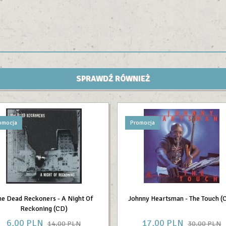
SPRAWDŹ RÓWNIEŻ
omocja
Promocja
he Dead Reckoners - A Night Of
Johnny Heartsman - The Touch (
Reckoning (CD)
6,
00
PLN
17,
00
PLN
14,00 PLN
30,00 PLN