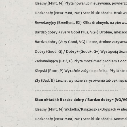
Idealny (Mint, M) Płyta nowa lub nieużywana, powierz
Doskonały (Near Mint, NM) Stan bliski ideału. Brak 
Rewelacyjny (Excellent, EX) Kilka drobnych, na pierw
Bardzo dobry + (Very Good Plus, VG+) Drobne, miejsc
Bardzo dobry (Very Good, VG) Liczne, drobne zarysowa
Dobry (Good, G) / Dobry+ (Good+, G+) Występują liczne
Zadowalający (Fair, F) Płyta może mieć problem z odc
Kiepski (Poor, P) Wyraźnie zużycie nośnika. Płyta ni
Zły (Bad, B) Liczne, wyraźne zarysowania lub pęknięc
-------------------------------------------------
Stan okładki: Bardzo dobry / Bardzo dobry+ (VG/V
Idealny (Mint, M) Wkładka/Książeczka/Digipack w idea
Doskonały (Near Mint, NM) Stan bliski ideału. Minimal