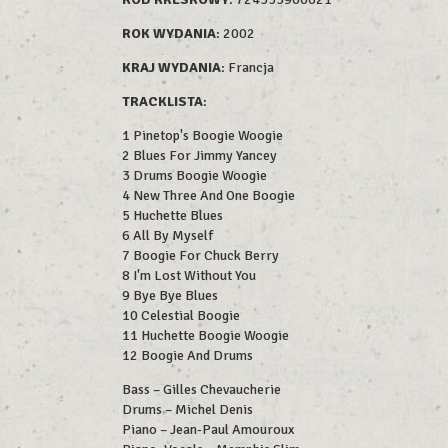
ROK WYDAN
IA
: 2002
KRAJ WYDANIA
: Francja
TRACKLISTA
:
1 Pinetop's Boogie Woogie
2 Blues For Jimmy Yancey
3 Drums Boogie Woogie
4 New Three And One Boogie
5 Huchette Blues
6 All By Myself
7 Boogie For Chuck Berry
8 I'm Lost Without You
9 Bye Bye Blues
10 Celestial Boogie
11 Huchette Boogie Woogie
12 Boogie And Drums
Bass – Gilles Chevaucherie
Drums – Michel Denis
Piano – Jean-Paul Amouroux