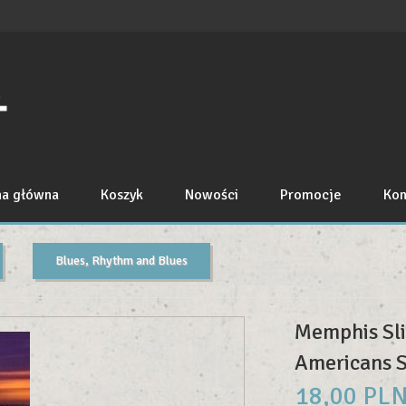
na główna
Koszyk
Nowości
Promocje
Kon
Blues, Rhythm and Blues
Memphis Sli
Americans S
18,
00
PL