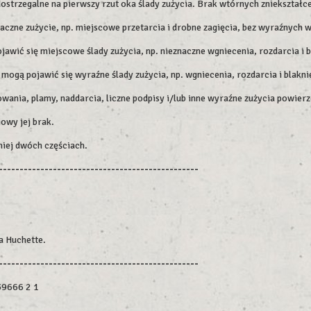
dostrzegalne na pierwszy rzut oka ślady zużycia. Brak wtórnych zniekształc
czne zużycie, np. miejscowe przetarcia i drobne zagięcia, bez wyraźnych 
wić się miejscowe ślady zużycia, np. nieznaczne wgniecenia, rozdarcia i 
ogą pojawić się wyraźne ślady zużycia, np. wgniecenia, rozdarcia i blakni
wania, plamy, naddarcia, liczne podpisy i/lub inne wyraźne zużycia powierz
owy jej brak.
niej dwóch częściach.
------------------------------------------------
a Huchette.
------------------------------------------------
39666 2 1