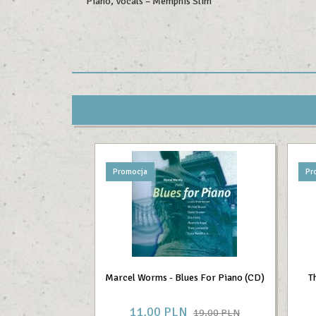
Piano, Vocals – Memphis Slim
Promocja
Pr
Marcel Worms - Blues For Piano (CD)
T
11,
00
PLN
19,00 PLN