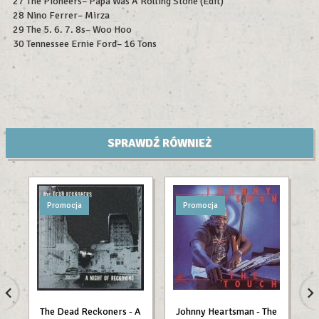
27 The Pioneers– Papa Was A Rolling Stone (Edit)
28 Nino Ferrer– Mirza
29 The 5. 6. 7. 8s– Woo Hoo
30 Tennessee Ernie Ford– 16 Tons
SPRAWDŹ RÓWNIEŻ
Promocja
Promocja
The Dead Reckoners - A
Johnny Heartsman - The
Ma