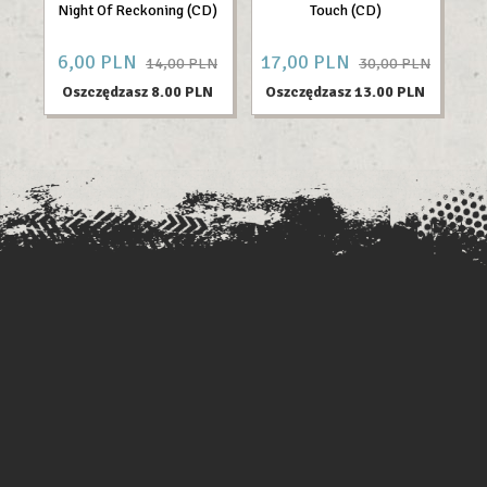
Night Of Reckoning (CD)
Touch (CD)
6,
00
PLN
17,
00
PLN
11
14,00 PLN
30,00 PLN
Oszczędzasz 8.00 PLN
Oszczędzasz 13.00 PLN
O