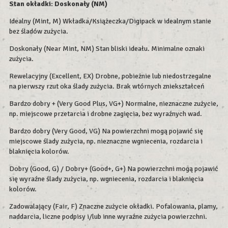
Stan okładki:
Doskonały (NM)
Idealny (Mint, M) Wkładka/Książeczka/Digipack w idealnym stanie
bez śladów zużycia.
Doskonały (Near Mint, NM) Stan bliski ideału. Minimalne oznaki
zużycia.
Rewelacyjny (Excellent, EX) Drobne, pobieżnie lub niedostrzegalne
na pierwszy rzut oka ślady zużycia. Brak wtórnych zniekształceń
Bardzo dobry + (Very Good Plus, VG+) Normalne, nieznaczne zużycie,
np. miejscowe przetarcia i drobne zagięcia, bez wyraźnych wad.
Bardzo dobry (Very Good, VG) Na powierzchni mogą pojawić się
miejscowe ślady zużycia, np. nieznaczne wgniecenia, rozdarcia i
blaknięcia kolorów.
Dobry (Good, G) / Dobry+ (Good+, G+) Na powierzchni mogą pojawić
się wyraźne ślady zużycia, np. wgniecenia, rozdarcia i blaknięcia
kolorów.
Zadowalający (Fair, F) Znaczne zużycie okładki. Pofalowania, plamy,
naddarcia, liczne podpisy i/lub inne wyraźne zużycia powierzchni.