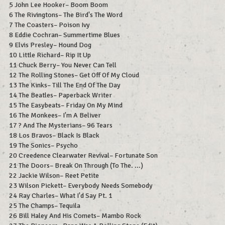
5 John Lee Hooker– Boom Boom
6 The Rivingtons– The Bird's The Word
7 The Coasters– Poison Ivy
8 Eddie Cochran– Summertime Blues
9 Elvis Presley– Hound Dog
10 Little Richard– Rip It Up
11 Chuck Berry– You Never Can Tell
12 The Rolling Stones– Get Off Of My Cloud
13 The Kinks– Till The End Of The Day
14 The Beatles– Paperback Writer
15 The Easybeats– Friday On My Mind
16 The Monkees– I'm A Beliver
17 ? And The Mysterians– 96 Tears
18 Los Bravos– Black Is Black
19 The Sonics– Psycho
20 Creedence Clearwater Revival– Fortunate Son
21 The Doors– Break On Through (To The. ...)
22 Jackie Wilson– Reet Petite
23 Wilson Pickett– Everybody Needs Somebody
24 Ray Charles– What I'd Say Pt. 1
25 The Champs– Tequila
26 Bill Haley And His Comets– Mambo Rock