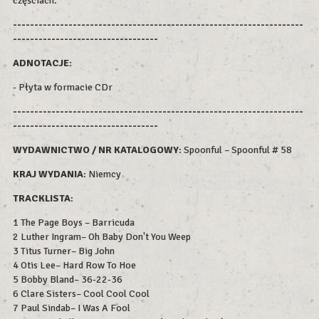
częściach.
--------------------------------------------------------------------
----------------------------------
ADNOTACJE:
- Płyta w formacie CDr
--------------------------------------------------------------------
----------------------------------
WYDAWNICTWO / NR KATALOGOWY
: Spoonful – Spoonful # 58
KRAJ WYDANIA
: Niemcy
TRACKLISTA
:
1 The Page Boys – Barricuda
2 Luther Ingram– Oh Baby Don't You Weep
3 Titus Turner– Big John
4 Otis Lee– Hard Row To Hoe
5 Bobby Bland– 36-22-36
6 Clare Sisters– Cool Cool Cool
7 Paul Sindab– I Was A Fool