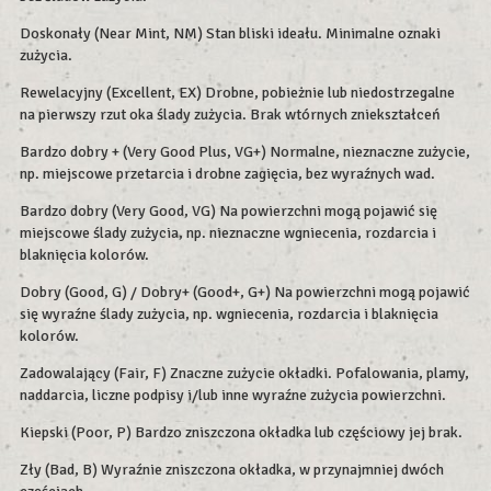
Doskonały (Near Mint, NM) Stan bliski ideału. Minimalne oznaki
zużycia.
Rewelacyjny (Excellent, EX) Drobne, pobieżnie lub niedostrzegalne
na pierwszy rzut oka ślady zużycia. Brak wtórnych zniekształceń
Bardzo dobry + (Very Good Plus, VG+) Normalne, nieznaczne zużycie,
np. miejscowe przetarcia i drobne zagięcia, bez wyraźnych wad.
Bardzo dobry (Very Good, VG) Na powierzchni mogą pojawić się
miejscowe ślady zużycia, np. nieznaczne wgniecenia, rozdarcia i
blaknięcia kolorów.
Dobry (Good, G) / Dobry+ (Good+, G+) Na powierzchni mogą pojawić
się wyraźne ślady zużycia, np. wgniecenia, rozdarcia i blaknięcia
kolorów.
Zadowalający (Fair, F) Znaczne zużycie okładki. Pofalowania, plamy,
naddarcia, liczne podpisy i/lub inne wyraźne zużycia powierzchni.
Kiepski (Poor, P) Bardzo zniszczona okładka lub częściowy jej brak.
Zły (Bad, B) Wyraźnie zniszczona okładka, w przynajmniej dwóch