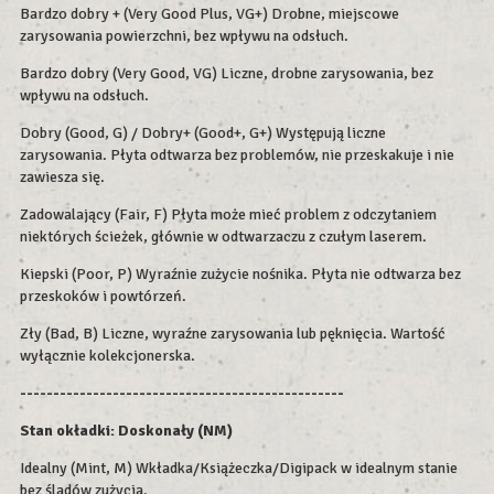
Bardzo dobry + (Very Good Plus, VG+) Drobne, miejscowe
zarysowania powierzchni, bez wpływu na odsłuch.
Bardzo dobry (Very Good, VG) Liczne, drobne zarysowania, bez
wpływu na odsłuch.
Dobry (Good, G) / Dobry+ (Good+, G+) Występują liczne
zarysowania. Płyta odtwarza bez problemów, nie przeskakuje i nie
zawiesza się.
Zadowalający (Fair, F) Płyta może mieć problem z odczytaniem
niektórych ścieżek, głównie w odtwarzaczu z czułym laserem.
Kiepski (Poor, P) Wyraźnie zużycie nośnika. Płyta nie odtwarza bez
przeskoków i powtórzeń.
Zły (Bad, B) Liczne, wyraźne zarysowania lub pęknięcia. Wartość
wyłącznie kolekcjonerska.
-------------------------------------------------
Stan okładki:
Doskonały (NM)
Idealny (Mint, M) Wkładka/Książeczka/Digipack w idealnym stanie
bez śladów zużycia.