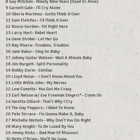
8 Guy Mitchell– Ninety Nine Years (Dead Or Alive)
9 Garnett Gale– I'll Cry Alone
10 Oberia Martinez– Gotta Think It Over
11 Sam Fletcher– I'd Think It Over
12 Rosco Gordon– Sit Right Here
13 Larry Hart– Rebel Heart
14 Gene Stridel– Let Her Go
15 Ray Rivera– Troubles, Troubles
16 Jane Baker– Sing On Baby
17 Johnny Guitar Watson– Wait A Minute Baby
18 Jim Burgett– Split Personality
19 Bobby Darin– Similau
20 Lloyd Nolan – I Don't Know About You
21 Little Willie John– My Nerves
22 Lew Conetta– You Got Me Crazy
23 Earl Nelson w/ Eve Freeman Singers*– Come On
24 Varetta Dillard– That's Why I Cry
25 The Gay Poppers– I Want To Know
26 Pete Terrace– I'm Gonna Make It, Baby
27 Michelle Nichols– Why Don't You Do Right
28 Mary Knight– To Be Loved By You
29 Jimmy Ricks – Bad Man Of Missouri
30 Betty O'Brien– She'll Be Gone