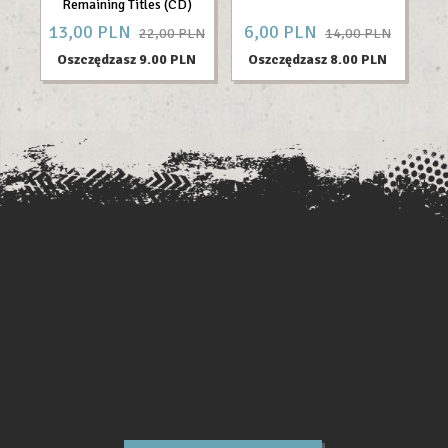
Remaining Titles (CD)
13,
00
PLN
6,
00
PLN
17
22,00 PLN
14,00 PLN
Oszczędzasz 9.00 PLN
Oszczędzasz 8.00 PLN
O