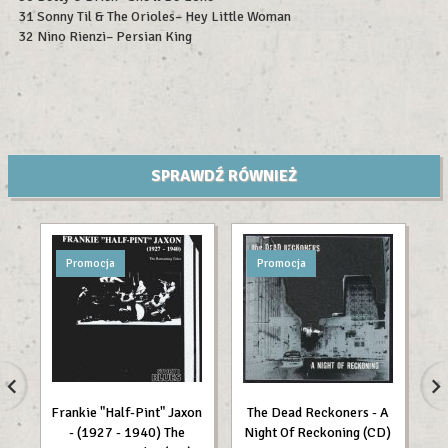
31 Sonny Til & The Orioles– Hey Little Woman
32 Nino Rienzi– Persian King
SPRAWDŹ RÓWNIEŻ
Promocja
Promocja
Frankie "Half-Pint" Jaxon
The Dead Reckoners - A
J
- (1927 - 1940) The
Night Of Reckoning (CD)