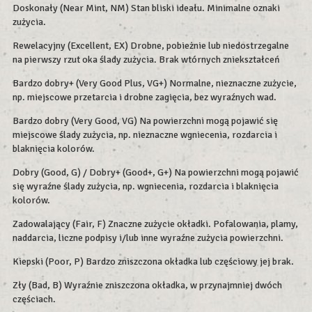
Doskonały (Near Mint, NM) Stan bliski ideału. Minimalne oznaki
zużycia.
Rewelacyjny (Excellent, EX) Drobne, pobieżnie lub niedostrzegalne
na pierwszy rzut oka ślady zużycia. Brak wtórnych zniekształceń
Bardzo dobry+ (Very Good Plus, VG+) Normalne, nieznaczne zużycie,
np. miejscowe przetarcia i drobne zagięcia, bez wyraźnych wad.
Bardzo dobry (Very Good, VG) Na powierzchni mogą pojawić się
miejscowe ślady zużycia, np. nieznaczne wgniecenia, rozdarcia i
blaknięcia kolorów.
Dobry (Good, G) / Dobry+ (Good+, G+) Na powierzchni mogą pojawić
się wyraźne ślady zużycia, np. wgniecenia, rozdarcia i blaknięcia
kolorów.
Zadowalający (Fair, F) Znaczne zużycie okładki. Pofalowania, plamy,
naddarcia, liczne podpisy i/lub inne wyraźne zużycia powierzchni.
Kiepski (Poor, P) Bardzo zniszczona okładka lub częściowy jej brak.
Zły (Bad, B) Wyraźnie zniszczona okładka, w przynajmniej dwóch
częściach.