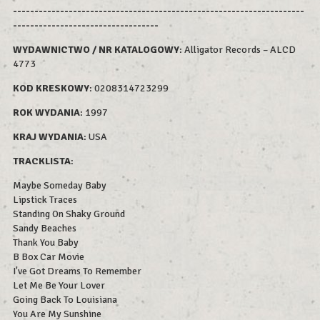
--------------------------------------------------------------------
----------------------------------
WYDAWNICTWO / NR KATALOGOWY
: Alligator Records – ALCD
4773
KOD KRESKOWY
: 0208314723299
ROK WYDAN
IA
: 1997
KRAJ WYDANIA
: USA
TRACKLISTA
:
Maybe Someday Baby
Lipstick Traces
Standing On Shaky Ground
Sandy Beaches
Thank You Baby
B Box Car Movie
I've Got Dreams To Remember
Let Me Be Your Lover
Going Back To Louisiana
You Are My Sunshine