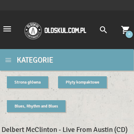
0
KATEGORIE
Strona główna
Płyty kompaktowe
Blues, Rhythm and Blues
Delbert McClinton - Live From Austin (CD)