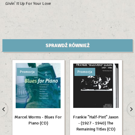
Givin' It Up For Your Love
SPRAWDŹ RÓWNIEŻ
Promocja
Promocja
Marcel Worms - Blues For
Frankie "Half-Pint" Jaxon
J
Piano (CD)
- (1927 - 1940) The
Remaining Titles (CD)