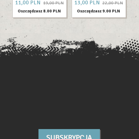
11,
00
PLN
13,
00
PLN
17
19,00 PLN
22,00 PLN
Oszczędzasz 8.00 PLN
Oszczędzasz 9.00 PLN
O
SUBSKRYPCJA