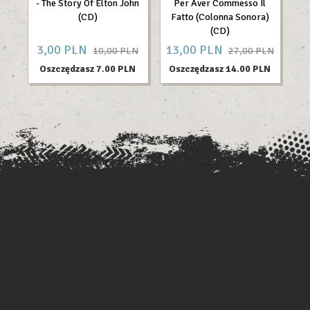
- The Story Of Elton John
Per Aver Commesso Il
I'
(CD)
Fatto (Colonna Sonora)
(CD)
3,
00
PLN
13,
00
PLN
8
10,00 PLN
27,00 PLN
Oszczędzasz 7.00 PLN
Oszczędzasz 14.00 PLN
O