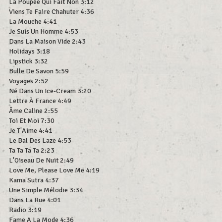
La Poupée Qui Fait Non 3:12
Viens Te Faire Chahuter 4:36
La Mouche 4:41
Je Suis Un Homme 4:53
Dans La Maison Vide 2:43
Holidays 3:18
Lipstick 3:32
Bulle De Savon 5:59
Voyages 2:52
Né Dans Un Ice-Cream 3:20
Lettre À France 4:49
Âme Caline 2:55
Toi Et Moi 7:30
Je T'Aime 4:41
Le Bal Des Laze 4:53
Ta Ta Ta Ta 2:23
L'Oiseau De Nuit 2:49
Love Me, Please Love Me 4:19
Kama Sutra 4:37
Une Simple Mélodie 3:34
Dans La Rue 4:01
Radio 3:19
Fame A La Mode 4:36