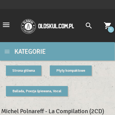
0
KATEGORIE
Strona główna
Płyty kompaktowe
Ballada, Poezja śpiewana, Vocal
Michel Polnareff - La Compilation (2CD)