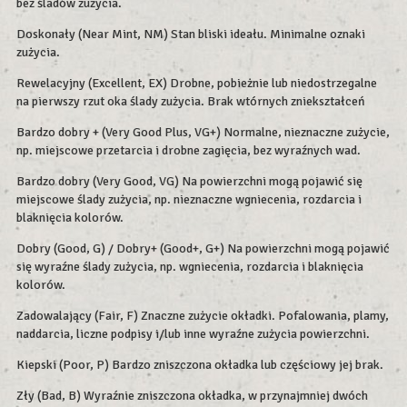
bez śladów zużycia.
Doskonały (Near Mint, NM) Stan bliski ideału. Minimalne oznaki
zużycia.
Rewelacyjny (Excellent, EX) Drobne, pobieżnie lub niedostrzegalne
na pierwszy rzut oka ślady zużycia. Brak wtórnych zniekształceń
Bardzo dobry + (Very Good Plus, VG+) Normalne, nieznaczne zużycie,
np. miejscowe przetarcia i drobne zagięcia, bez wyraźnych wad.
Bardzo dobry (Very Good, VG) Na powierzchni mogą pojawić się
miejscowe ślady zużycia, np. nieznaczne wgniecenia, rozdarcia i
blaknięcia kolorów.
Dobry (Good, G) / Dobry+ (Good+, G+) Na powierzchni mogą pojawić
się wyraźne ślady zużycia, np. wgniecenia, rozdarcia i blaknięcia
kolorów.
Zadowalający (Fair, F) Znaczne zużycie okładki. Pofalowania, plamy,
naddarcia, liczne podpisy i/lub inne wyraźne zużycia powierzchni.
Kiepski (Poor, P) Bardzo zniszczona okładka lub częściowy jej brak.
Zły (Bad, B) Wyraźnie zniszczona okładka, w przynajmniej dwóch